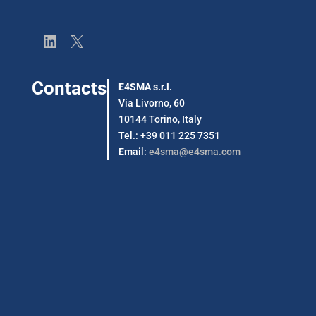
LinkedIn
X
Contacts
E4SMA s.r.l.
Via Livorno, 60
10144 Torino, Italy
Tel.: +39 011 225 7351
Email:
e4sma@e4sma.com