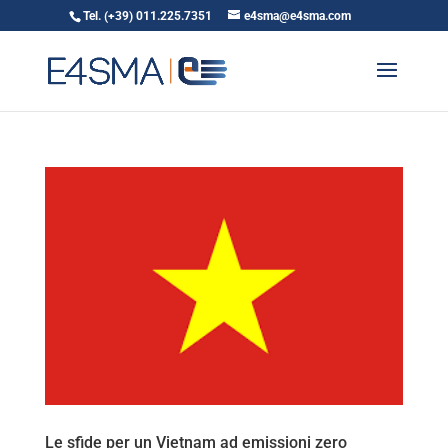
Tel. (+39) 011.225.7351
e4sma@e4sma.com
Le sfide per un Vietnam ad emissioni zero