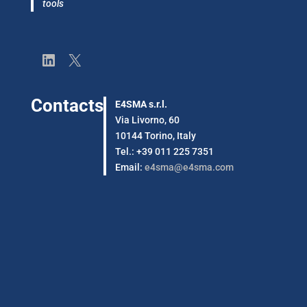
tools
LinkedIn
X
Contacts
E4SMA s.r.l.
Via Livorno, 60
10144 Torino, Italy
Tel.: +39 011 225 7351
Email:
e4sma@e4sma.com