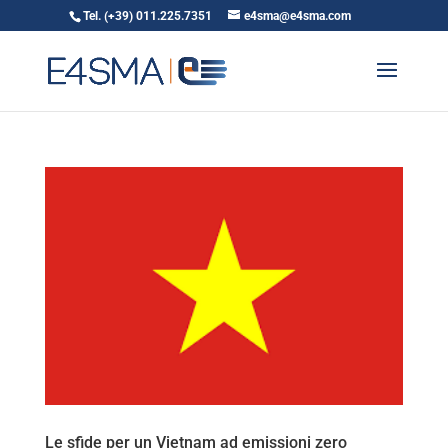
Tel. (+39) 011.225.7351
e4sma@e4sma.com
Le sfide per un Vietnam ad emissioni zero